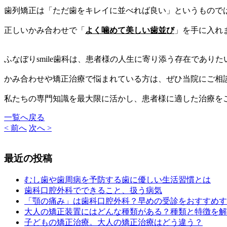
歯列矯正は「ただ歯をキレイに並べれば良い」というもので
正しいかみ合わせで「
よく噛めて美しい歯並び
」を手に入れ
ふなぼりsmile歯科は、患者様の人生に寄り添う存在であり
かみ合わせや矯正治療で悩まれている方は、ぜひ当院にご相
私たちの専門知識を最大限に活かし、患者様に適した治療を
一覧へ戻る
< 前へ
次へ >
最近の投稿
むし歯や歯周病を予防する歯に優しい生活習慣とは
歯科口腔外科でできること、扱う病気
「顎の痛み」は歯科口腔外科？早めの受診をおすすめす
大人の矯正装置にはどんな種類がある？種類と特徴を解
子どもの矯正治療。大人の矯正治療はどう違う？