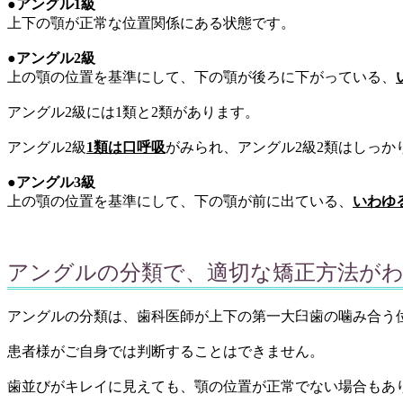
●
アングル1級
上下の顎が正常な位置関係にある状態です。
●
アングル2級
上の顎の位置を基準にして、下の顎が後ろに下がっている、
アングル2級には1類と2類があります。
アングル2級
1類は口呼吸
がみられ、アングル2級2類はしっか
●
アングル3級
上の顎の位置を基準にして、下の顎が前に出ている、
いわゆ
アングルの分類で、適切な矯正方法が
アングルの分類は、歯科医師が上下の第一大臼歯の噛み合う
患者様がご自身では判断することはできません。
歯並びがキレイに見えても、顎の位置が正常でない場合もあ