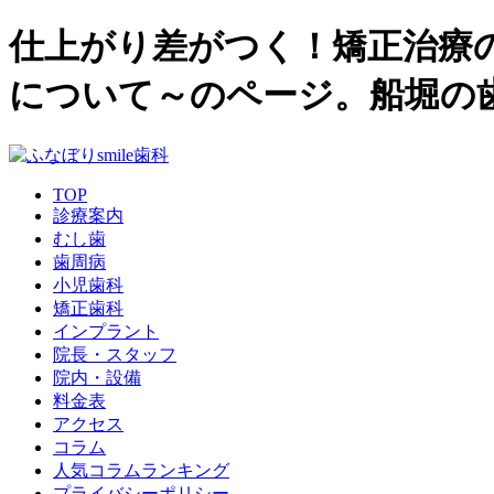
仕上がり差がつく！矯正治療
について～のページ。船堀の歯
TOP
診療案内
むし歯
歯周病
小児歯科
矯正歯科
インプラント
院長・スタッフ
院内・設備
料金表
アクセス
コラム
人気コラムランキング
プライバシーポリシー