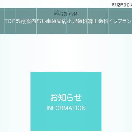
8月2日(月
TOP
診療案内
むし歯
歯周病
小児歯科
矯正歯科
インプラン
お知らせ
INFORMATION