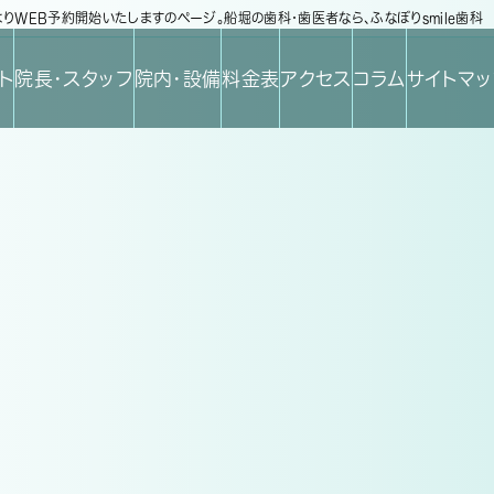
)よりWEB予約開始いたしますのページ。船堀の歯科・歯医者なら、ふなぼりsmile歯科
ト
院長・スタッフ
院内・設備
料金表
アクセス
コラム
サイトマ